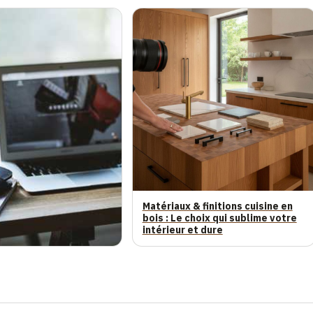
Matériaux & finitions cuisine en
bois : Le choix qui sublime votre
intérieur et dure
 et refontes sans
sibilite