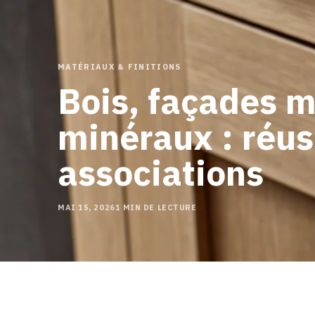
MATÉRIAUX & FINITIONS
Bois, façades m
minéraux : réuss
associations
MAI 15, 2026
1 MIN DE LECTURE