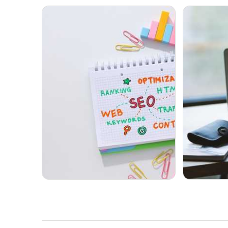
SEO local et acquisition qualifiee
Migrations
perte devi