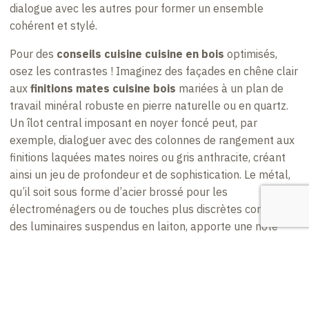
dialogue avec les autres pour former un ensemble
cohérent et stylé.
Pour des
conseils cuisine cuisine en bois
optimisés,
osez les contrastes ! Imaginez des façades en chêne clair
aux
finitions mates cuisine bois
mariées à un plan de
travail minéral robuste en pierre naturelle ou en quartz.
Un îlot central imposant en noyer foncé peut, par
exemple, dialoguer avec des colonnes de rangement aux
finitions laquées mates noires ou gris anthracite, créant
ainsi un jeu de profondeur et de sophistication. Le métal,
qu’il soit sous forme d’acier brossé pour les
électroménagers ou de touches plus discrètes comme
des luminaires suspendus en laiton, apporte une note
industrielle chic qui se marie parfaitement avec la chaleur
du bois.
Les couleurs jouent également un rôle essentiel dans ces
associations harmonieuses. Les teintes inspirées de la